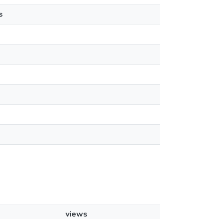
s
views