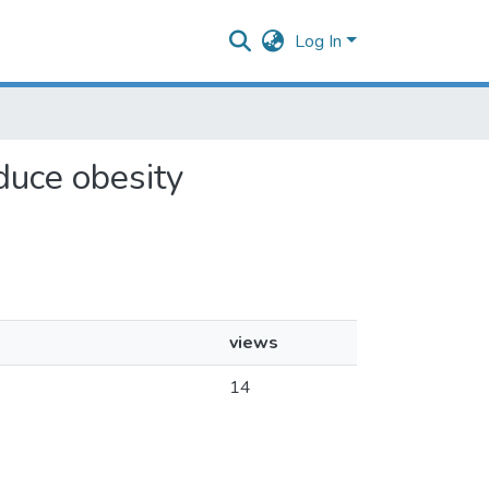
Log In
educe obesity
views
14