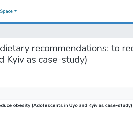
DSpace
of dietary recommendations: to r
d Kyiv as case-study)
educe obesity (Adolescents in Uyo and Kyiv as case-study)