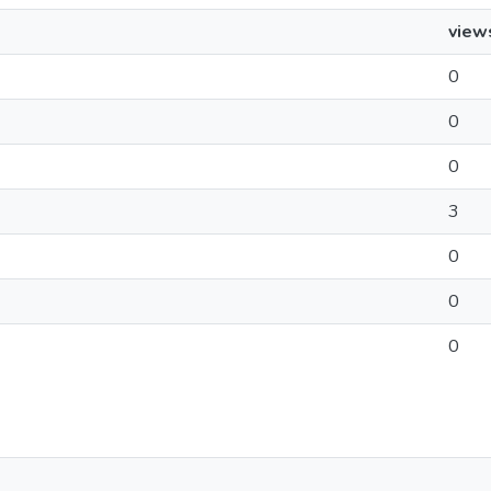
view
0
0
0
3
0
0
0