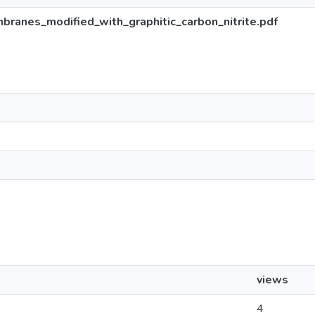
ranes_modified_with_graphitic_carbon_nitrite.pdf
views
4