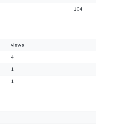
104
views
4
1
1