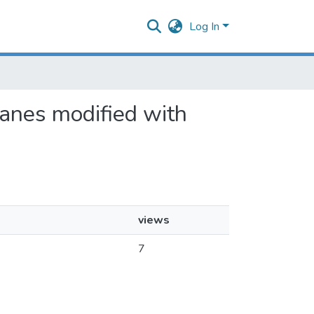
Log In
ranes modified with
views
7