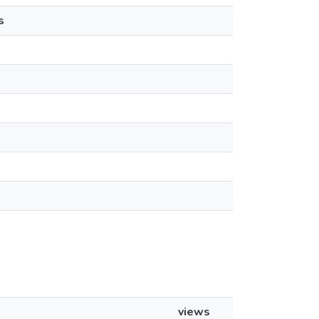
s
views