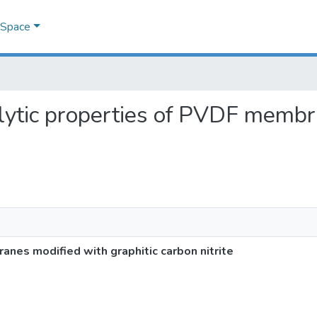
DSpace
talytic properties of PVDF memb
nes modified with graphitic carbon nitrite