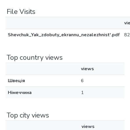
File Visits
vi
Shevchuk_Yak_zdobuty_ekrannu_nezalezhnist'.pdf
82
Top country views
views
Швеція
6
Німеччина
1
Top city views
views