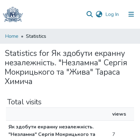
(current)
Log In
Communities
Home
Statistics
&
Collections
Statistics for Як здобути екранну
незалежність. "Незламна" Сергія
All of DSpace
Мокрицького та "Жива" Тараса
Химича
Total visits
views
Як здобути екранну незалежність.
"Незламна" Сергія Мокрицького та
7