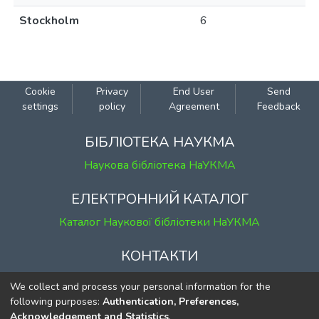
Stockholm
6
Cookie
Privacy
End User
Send
settings
policy
Agreement
Feedback
БІБЛІОТЕКА НАУКМА
Наукова бібліотека НаУКМА
ЕЛЕКТРОННИЙ КАТАЛОГ
Каталог Наукової бібліотеки НаУКМА
КОНТАКТИ
м. Київ, вул. Григорія Сковороди, 2
We collect and process your personal information for the
к. 1, к. 120
following purposes:
Authentication, Preferences,
Acknowledgement and Statistics
.