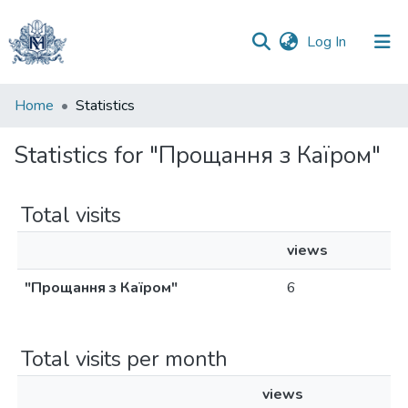
(current)
Log In
Communities
Home
Statistics
&
Collections
Statistics for "Прощання з Каїром"
All of DSpace
Total visits
views
"Прощання з Каїром"
6
Total visits per month
views