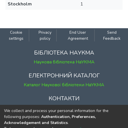
Stockholm
1
Cookie
Privacy
End User
Send
settings
policy
Agreement
Feedback
БІБЛІОТЕКА НАУКМА
Наукова бібліотека НаУКМА
ЕЛЕКТРОННИЙ КАТАЛОГ
Каталог Наукової бібліотеки НаУКМА
КОНТАКТИ
м. Київ, вул. Григорія Сковороди, 2
We collect and process your personal information for the
к. 1, к. 120
following purposes:
Authentication, Preferences,
Acknowledgement and Statistics
.
тел.
(044) 463-69-31