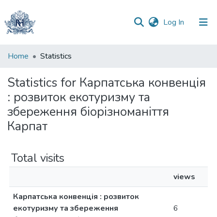
(current)
Log In
Communities
Home
Statistics
&
Collections
Statistics for Карпатська конвенція
: розвиток екотуризму та
All of DSpace
збереження біорізноманіття
Карпат
Total visits
views
Карпатська конвенція : розвиток
екотуризму та збереження
6