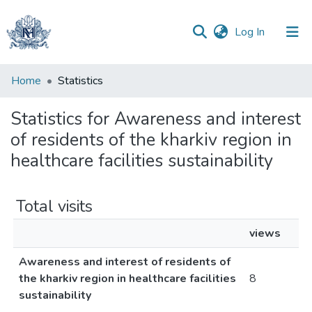
(current)
Log In
Communities
Home
Statistics
&
Collections
Statistics for Awareness and interest
of residents of the kharkiv region in
All of DSpace
healthcare facilities sustainability
Total visits
views
Awareness and interest of residents of
the kharkiv region in healthcare facilities
8
sustainability