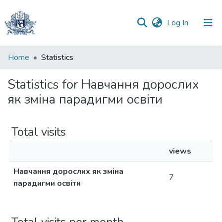
(current)
Log In
Communities
Home
Statistics
&
Collections
Statistics for Навчання дорослих
як зміна парадигми освіти
All of DSpace
Total visits
views
Навчання дорослих як зміна
7
парадигми освіти