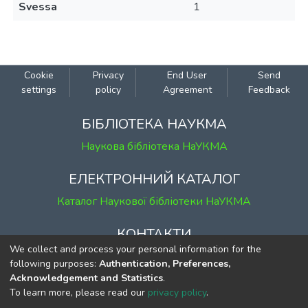
Svessa
1
Cookie
Privacy
End User
Send
settings
policy
Agreement
Feedback
БІБЛІОТЕКА НАУКМА
Наукова бібліотека НаУКМА
ЕЛЕКТРОННИЙ КАТАЛОГ
Каталог Наукової бібліотеки НаУКМА
КОНТАКТИ
We collect and process your personal information for the
м. Київ, вул. Григорія Сковороди, 2
following purposes:
Authentication, Preferences,
к. 1, к. 120
Acknowledgement and Statistics
.
To learn more, please read our
privacy policy
.
тел.
(044) 463-69-31