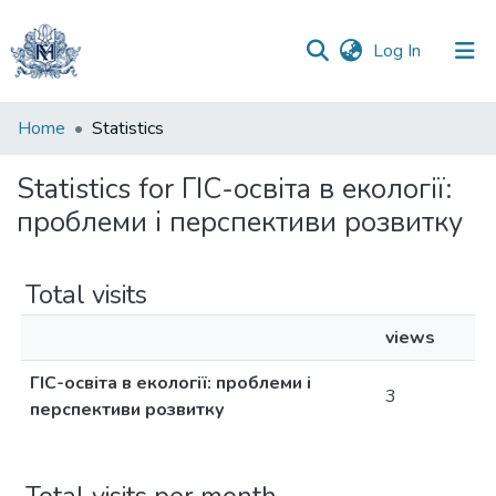
(current)
Log In
Communities
Home
Statistics
&
Collections
Statistics for ГІС-освіта в екології:
проблеми і перспективи розвитку
All of DSpace
Total visits
views
ГІС-освіта в екології: проблеми і
3
перспективи розвитку