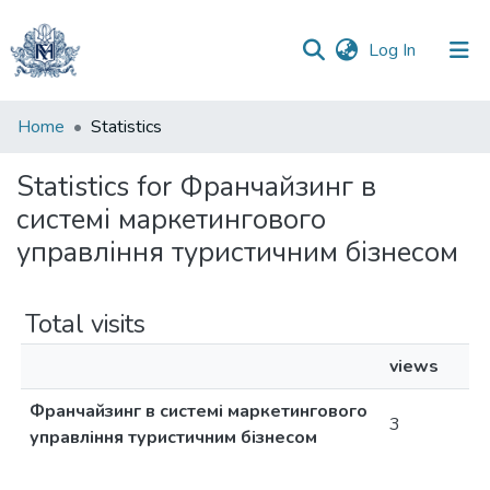
(current)
Log In
Communities
Home
Statistics
&
Collections
Statistics for Франчайзинг в
системі маркетингового
All of DSpace
управління туристичним бізнесом
Total visits
views
Франчайзинг в системі маркетингового
3
управління туристичним бізнесом