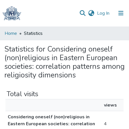
(current)
Log In
Communities
Home
Statistics
&
Collections
Statistics for Considering oneself
(non)religious in Eastern European
All of DSpace
societies: correlation patterns among
religiosity dimensions
Total visits
views
Considering oneself (non)religious in
Eastern European societies: correlation
4