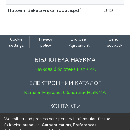
Holovin_Bakalavrska_robota.pdf
349
Cookie
Privacy
End User
Send
settings
policy
Agreement
Feedback
БІБЛІОТЕКА НАУКМА
Наукова бібліотека НаУКМА
ЕЛЕКТРОННИЙ КАТАЛОГ
Каталог Наукової бібліотеки НаУКМА
КОНТАКТИ
м. Київ, вул. Григорія Сковороди, 2
We collect and process your personal information for the
к. 1, к. 120
following purposes:
Authentication, Preferences,