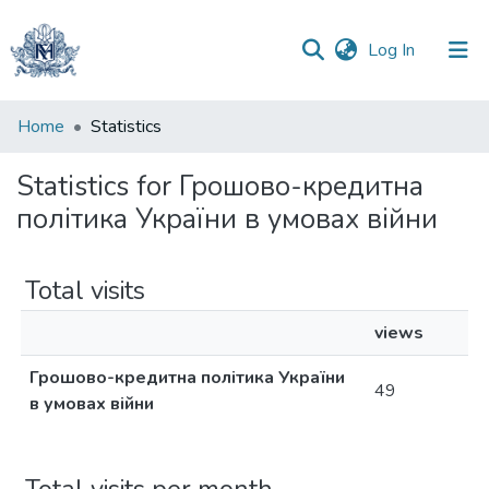
(current)
Log In
Communities
Home
Statistics
&
Collections
Statistics for Грошово-кредитна
політика України в умовах війни
All of DSpace
Total visits
views
Грошово-кредитна політика України
49
в умовах війни