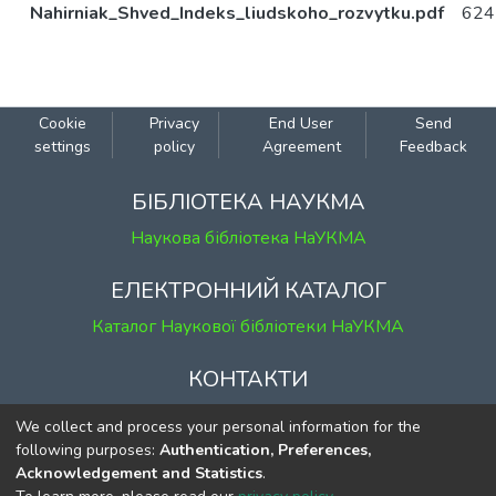
Nahirniak_Shved_Indeks_liudskoho_rozvytku.pdf
624
Cookie
Privacy
End User
Send
settings
policy
Agreement
Feedback
БІБЛІОТЕКА НАУКМА
Наукова бібліотека НаУКМА
ЕЛЕКТРОННИЙ КАТАЛОГ
Каталог Наукової бібліотеки НаУКМА
КОНТАКТИ
м. Київ, вул. Григорія Сковороди, 2
We collect and process your personal information for the
к. 1, к. 120
following purposes:
Authentication, Preferences,
Acknowledgement and Statistics
.
тел.
(044) 463-69-31