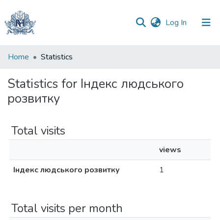
(current)
Log In
Communities
Home
Statistics
&
Collections
Statistics for Індекс людського
розвитку
All of DSpace
Total visits
views
Індекс людського розвитку
1
Total visits per month