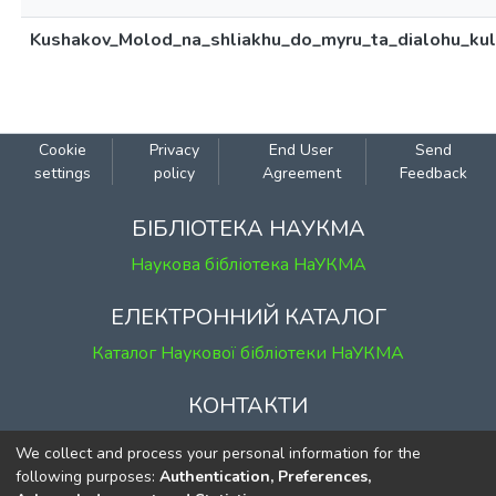
Kushakov_Molod_na_shliakhu_do_myru_ta_dialohu_kul
Cookie
Privacy
End User
Send
settings
policy
Agreement
Feedback
БІБЛІОТЕКА НАУКМА
Наукова бібліотека НаУКМА
ЕЛЕКТРОННИЙ КАТАЛОГ
Каталог Наукової бібліотеки НаУКМА
КОНТАКТИ
м. Київ, вул. Григорія Сковороди, 2
We collect and process your personal information for the
к. 1, к. 120
following purposes:
Authentication, Preferences,