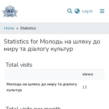
(current)
Log In
Communities
Home
Statistics
&
Collections
Statistics for Молодь на шляху до
миру та діалогу культур
All of DSpace
Total visits
views
Молодь на шляху до миру та діалогу
12
культур