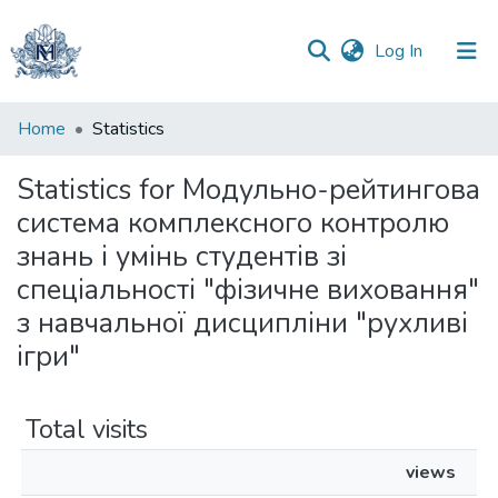
(current)
Log In
Communities
Home
Statistics
&
Collections
Statistics for Модульно-рейтингова
система комплексного контролю
All of DSpace
знань і умінь студентів зі
спеціальності "фізичне виховання"
з навчальної дисципліни "рухливі
ігри"
Total visits
views