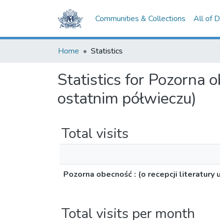
Communities & Collections
All of 
Home
Statistics
Statistics for Pozorna o
ostatnim półwieczu)
Total visits
Pozorna obecność : (o recepcji literatury
Total visits per month