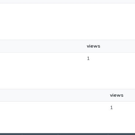
views
1
views
1