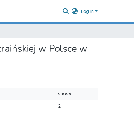
Log In
ukraińskiej w Polsce w
views
2