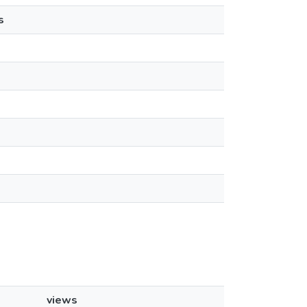
s
views