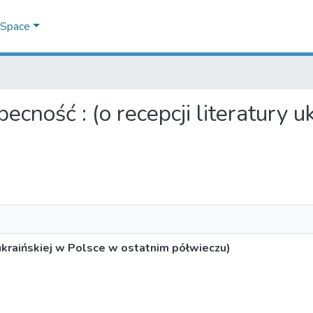
DSpace
becność : (o recepcji literatury 
 ukraińskiej w Polsce w ostatnim półwieczu)