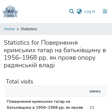
(current)
Log In
Communities
Home
Statistics
&
Collections
Statistics for Повернення
кримських татар на батьківщину в
All of DSpace
1956–1968 рр. як прояв опору
радянській владі
Total visits
views
Повернення кримських татар на
батьківщину в 1956–1968 рр. як прояв
33