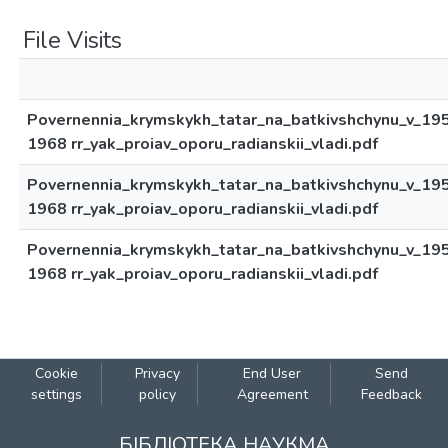
File Visits
Povernennia_krymskykh_tatar_na_batkivshchynu_v_19
1968 rr_yak_proiav_oporu_radianskii_vladi.pdf
Povernennia_krymskykh_tatar_na_batkivshchynu_v_19
1968 rr_yak_proiav_oporu_radianskii_vladi.pdf
Povernennia_krymskykh_tatar_na_batkivshchynu_v_19
1968 rr_yak_proiav_oporu_radianskii_vladi.pdf
Cookie
Privacy
End User
Send
settings
policy
Agreement
Feedback
БІБЛІОТЕКА НАУКМА