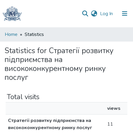
(current)
Log In
Communities
Home
Statistics
&
Collections
Statistics for Стратегії розвитку
підприємства на
All of DSpace
висококонкурентному ринку
послуг
Total visits
views
Стратегії розвитку підприємства на
11
висококонкурентному ринку послуг