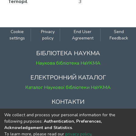
Ternopil
3
Cookie
Privacy
End User
Send
settings
policy
Agreement
Feedback
БІБЛІОТЕКА НАУКМА
Наукова бібліотека НаУКМА
ЕЛЕКТРОННИЙ КАТАЛОГ
Каталог Наукової бібліотеки НаУКМА
КОНТАКТИ
м. Київ, вул. Григорія Сковороди, 2
We collect and process your personal information for the
к. 1, к. 120
following purposes:
Authentication, Preferences,
Acknowledgement and Statistics
.
тел.
(044) 463-69-31
To learn more, please read our
privacy policy
.