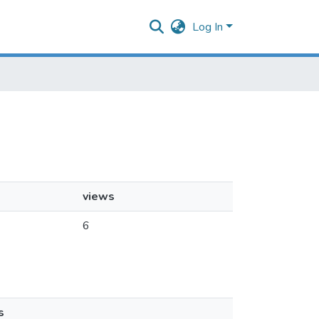
Log In
views
6
s