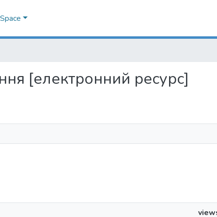
DSpace
міння [електронний ресурс]
view