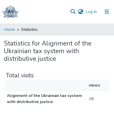
(current)
Log In
Communities
Home
Statistics
&
Collections
Statistics for Alignment of the
Ukrainian tax system with
All of DSpace
distributive justice
Total visits
views
Alignment of the Ukrainian tax system
18
with distributive justice