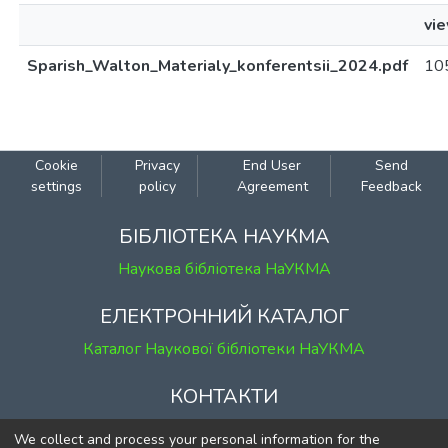
vi
Sparish_Walton_Materialy_konferentsii_2024.pdf
10
Cookie
Privacy
End User
Send
settings
policy
Agreement
Feedback
БІБЛІОТЕКА НАУКМА
Наукова бібліотека НаУКМА
ЕЛЕКТРОННИЙ КАТАЛОГ
Каталог Наукової бібліотеки НаУКМА
КОНТАКТИ
м. Київ, вул. Григорія Сковороди, 2
We collect and process your personal information for the