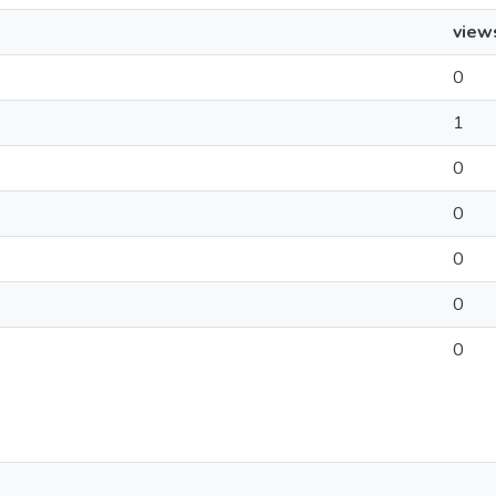
view
0
1
0
0
0
0
0