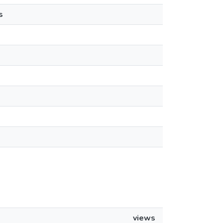
s
views