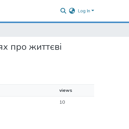
Log In
нях про життєві
views
10