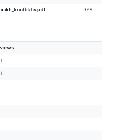
nikh_konfliktiv.pdf
389
views
1
1