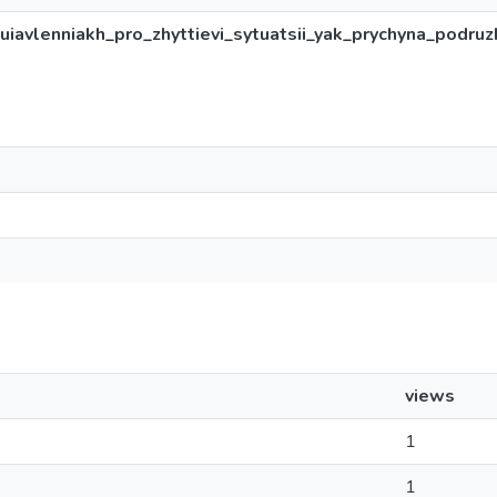
iavlenniakh_pro_zhyttievi_sytuatsii_yak_prychyna_podruzh
views
1
1