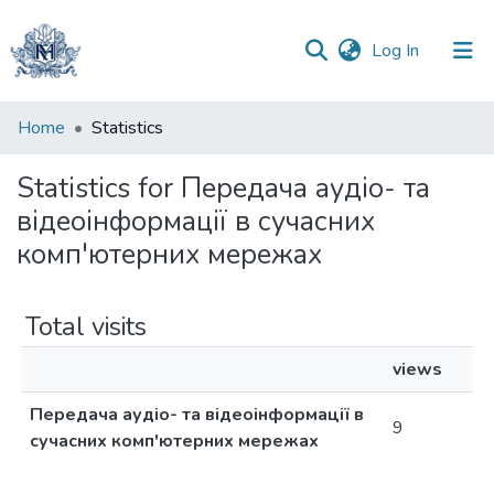
(current)
Log In
Communities
Home
Statistics
&
Collections
Statistics for Передача аудіо- та
відеоінформації в сучасних
All of DSpace
комп'ютерних мережах
Total visits
views
Передача аудіо- та відеоінформації в
9
сучасних комп'ютерних мережах