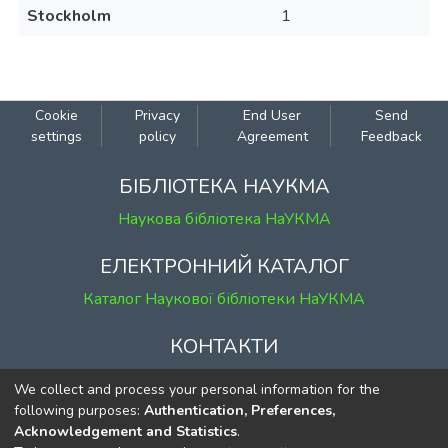
Stockholm
1
Cookie
Privacy
End User
Send
settings
policy
Agreement
Feedback
БІБЛІОТЕКА НАУКМА
Наукова бібліотека НаУКМА
ЕЛЕКТРОННИЙ КАТАЛОГ
Каталог Наукової бібліотеки НаУКМА
КОНТАКТИ
м. Київ, вул. Григорія Сковороди, 2
We collect and process your personal information for the
к. 1, к. 120
following purposes:
Authentication, Preferences,
Acknowledgement and Statistics
.
тел.
(044) 463-69-31