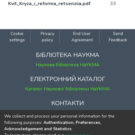
Kvit_Kryza_i_reforma_retsenziia.pdf
33
Cookie
Privacy
End User
Send
settings
policy
Agreement
Feedback
БІБЛІОТЕКА НАУКМА
Наукова бібліотека НаУКМА
ЕЛЕКТРОННИЙ КАТАЛОГ
Каталог Наукової бібліотеки НаУКМА
КОНТАКТИ
м. Київ, вул. Григорія Сковороди, 2
We collect and process your personal information for the
к. 1, к. 120
following purposes:
Authentication, Preferences,
Acknowledgement and Statistics
.
тел.
(044) 463-69-31