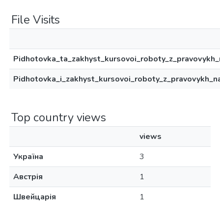
File Visits
Pidhotovka_ta_zakhyst_kursovoi_roboty_z_pravovykh_
Pidhotovka_i_zakhyst_kursovoi_roboty_z_pravovykh_n
Top country views
views
Україна
3
Австрія
1
Швейцарія
1