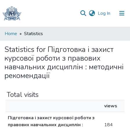
(current)
Log In
Communities
Home
Statistics
&
Collections
Statistics for Підготовка і захист
курсової роботи з правових
All of DSpace
навчальних дисциплін : методичні
рекомендації
Total visits
views
Підготовка і захист курсової роботи з
правових навчальних дисциплін :
184