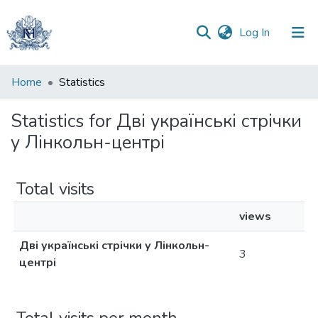
(current)
Log In
Communities
Home
Statistics
&
Collections
Statistics for Дві українські стрічки
у Лінкольн-центрі
All of DSpace
Total visits
views
Дві українські стрічки у Лінкольн-
3
центрі