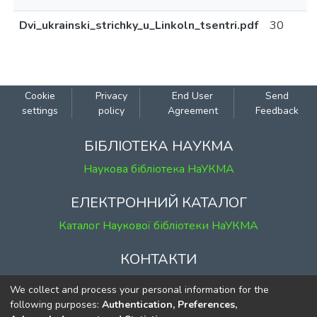
Dvi_ukrainski_strichky_u_Linkoln_tsentri.pdf
30
Cookie
Privacy
End User
Send
settings
policy
Agreement
Feedback
БІБЛІОТЕКА НАУКМА
Наукова бібліотека НаУКМА
ЕЛЕКТРОННИЙ КАТАЛОГ
Каталог Наукової бібліотеки НаУКМА
КОНТАКТИ
м. Київ, вул. Григорія Сковороди, 2
We collect and process your personal information for the
к. 1, к. 120
following purposes:
Authentication, Preferences,