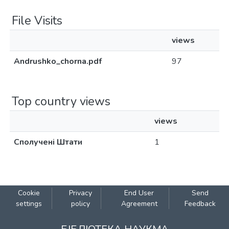
File Visits
views
Andrushko_chorna.pdf
97
Top country views
views
Сполучені Штати
1
Cookie
Privacy
End User
Send
settings
policy
Agreement
Feedback