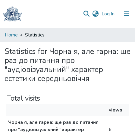
(current)
Log In
Communities
Home
Statistics
&
Collections
Statistics for Чорна я, але гарна: ще
раз до питання про
All of DSpace
"аудіовізуальний" характер
естетики середньовіччя
Total visits
views
Чорна я, але гарна: ще раз до питання
про "аудіовізуальний" характер
6