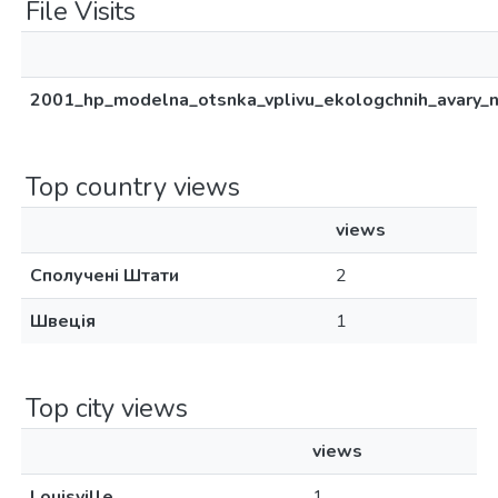
File Visits
2001_hp_modelna_otsnka_vplivu_ekologchnih_avary_n
Top country views
views
Сполучені Штати
2
Швеція
1
Top city views
views
Louisville
1