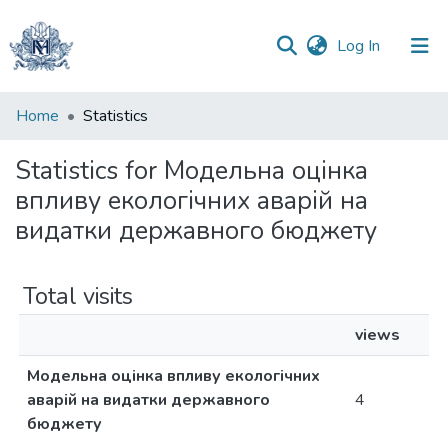
(current)
Log In
Communities
Home
Statistics
&
Collections
Statistics for Модельна оцінка
впливу екологічних аварій на
All of DSpace
видатки державного бюджету
Total visits
views
Модельна оцінка впливу екологічних
аварій на видатки державного
4
бюджету