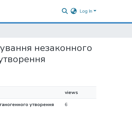
Log In
лідування незаконного
 утворення
views
рганогенного утворення
6