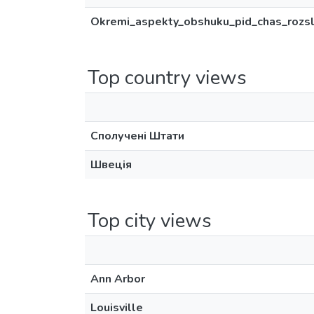
Okremi_aspekty_obshuku_pid_chas_rozsl
Top country views
Сполучені Штати
Швеція
Top city views
Ann Arbor
Louisville