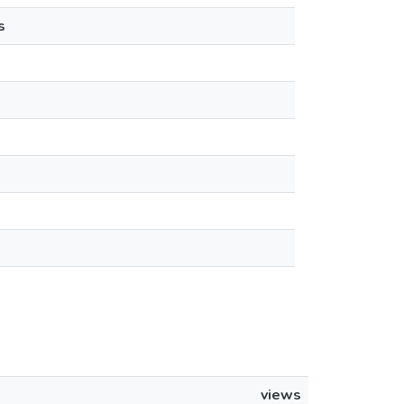
s
views