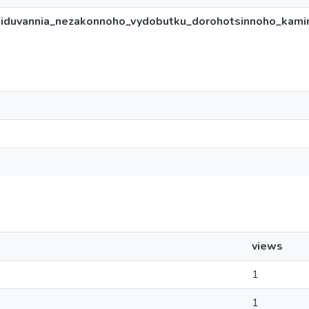
iduvannia_nezakonnoho_vydobutku_dorohotsinnoho_kamin
views
1
1