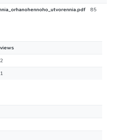
nia_orhanohennoho_utvorennia.pdf
85
views
2
1