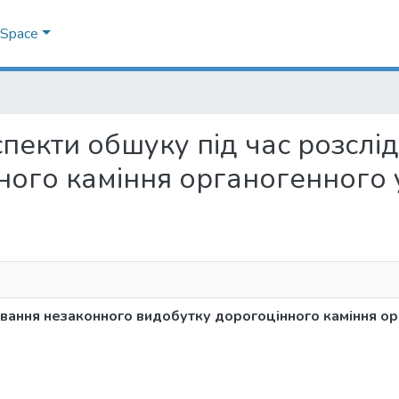
DSpace
 аспекти обшуку під час розс
ного каміння органогенного
ування незаконного видобутку дорогоцінного каміння о