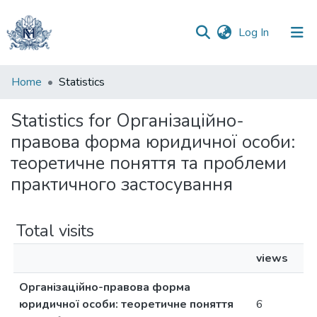
(current)
Log In
Communities
Home
Statistics
&
Collections
Statistics for Організаційно-
правова форма юридичної особи:
All of DSpace
теоретичне поняття та проблеми
практичного застосування
Total visits
views
Організаційно-правова форма
юридичної особи: теоретичне поняття
6