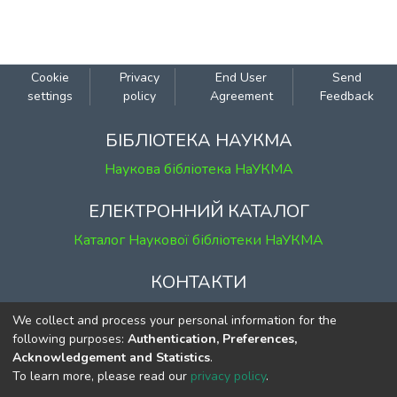
Cookie
Privacy
End User
Send
settings
policy
Agreement
Feedback
БІБЛІОТЕКА НАУКМА
Наукова бібліотека НаУКМА
ЕЛЕКТРОННИЙ КАТАЛОГ
Каталог Наукової бібліотеки НаУКМА
КОНТАКТИ
м. Київ, вул. Григорія Сковороди, 2
We collect and process your personal information for the
к. 1, к. 120
following purposes:
Authentication, Preferences,
Acknowledgement and Statistics
.
тел.
(044) 463-69-31
To learn more, please read our
privacy policy
.
ekmair@ukma.edu.ua