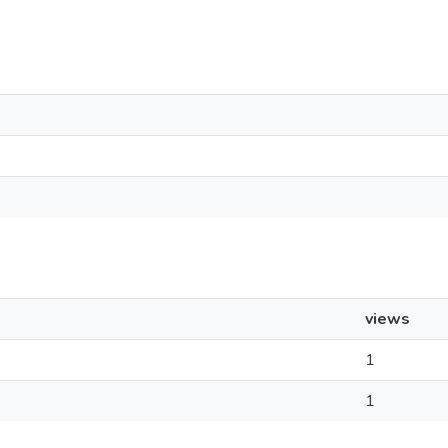
views
1
1