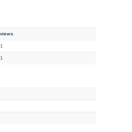
views
1
1