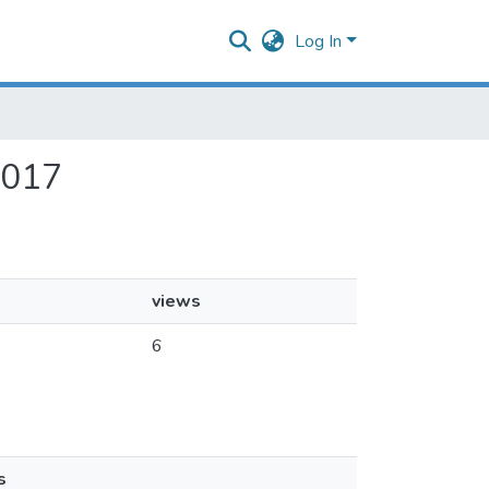
Log In
2017
views
6
s