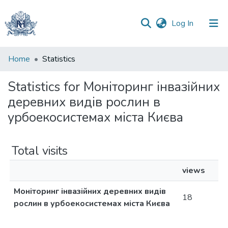
(current)
Log In
Communities
Home
Statistics
&
Collections
Statistics for Моніторинг інвазійних
деревних видів рослин в
All of DSpace
урбоекосистемах міста Києва
Total visits
views
Моніторинг інвазійних деревних видів
18
рослин в урбоекосистемах міста Києва