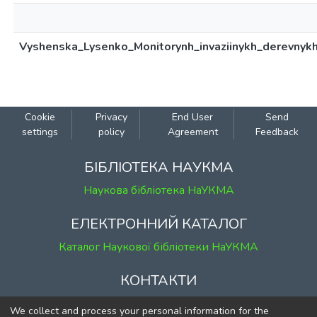
Vyshenska_Lysenko_Monitorynh_invaziinykh_derevnykh
Cookie
Privacy
End User
Send
settings
policy
Agreement
Feedback
БІБЛІОТЕКА НАУКМА
Наукова бібліотека НаУКМА
ЕЛЕКТРОННИЙ КАТАЛОГ
Каталог Наукової бібліотеки НаУКМА
КОНТАКТИ
м. Київ, вул. Григорія Сковороди, 2
We collect and process your personal information for the