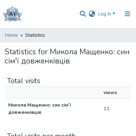
Log In
Communities
Home
Statistics
&
Collections
Statistics for Микола Мащенко: син
сім'ї довженківців
All of DSpace
Total visits
views
Микола Мащенко: син сім'ї
11
довженківців