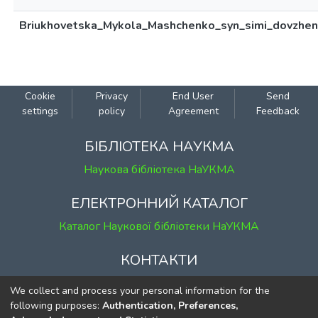
Briukhovetska_Mykola_Mashchenko_syn_simi_dovzhenk
Cookie
Privacy
End User
Send
settings
policy
Agreement
Feedback
БІБЛІОТЕКА НАУКМА
Наукова бібліотека НаУКМА
ЕЛЕКТРОННИЙ КАТАЛОГ
Каталог Наукової бібліотеки НаУКМА
КОНТАКТИ
м. Київ, вул. Григорія Сковороди, 2
We collect and process your personal information for the
к. 1, к. 120
following purposes:
Authentication, Preferences,