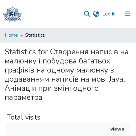
(current)
Log In
Communities
Home
Statistics
&
Collections
Statistics for Створення написів на
малюнку і побудова багатьох
All of DSpace
графіків на одному малюнку з
додаванням написів на мові Java.
Анімація при зміні одного
параметра
Total visits
views