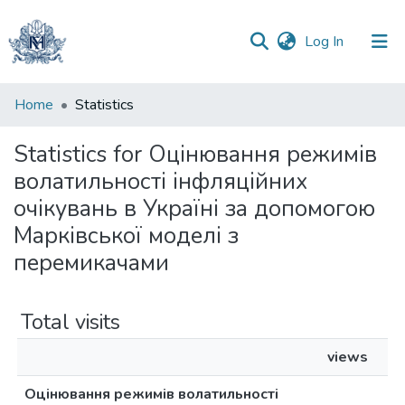
(current)
Log In
Communities
Home
Statistics
&
Collections
Statistics for Оцінювання режимів
волатильності інфляційних
All of DSpace
очікувань в Україні за допомогою
Марківської моделі з
перемикачами
Total visits
views
Оцінювання режимів волатильності