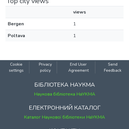
Top city views
views
Bergen
1
Poltava
1
Cookie
Privacy
End User
Send
settings
policy
Agreement
Feedback
БІБЛІОТЕКА НАУКМА
Наукова бібліотека НаУКМА
ЕЛЕКТРОННИЙ КАТАЛОГ
Каталог Наукової бібліотеки НаУКМА