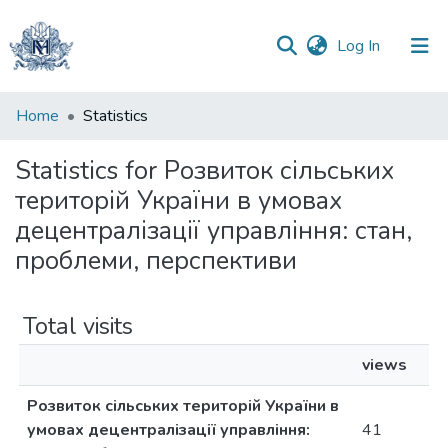
(current)
Log In
Communities
Home
Statistics
&
Collections
Statistics for Розвиток сільських
територій України в умовах
All of DSpace
децентралізації управління: стан,
проблеми, перспективи
Total visits
views
Розвиток сільських територій України в
умовах децентралізації управління:
41