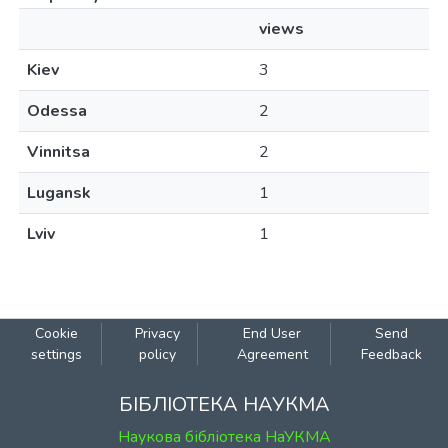
views
Kiev
3
Odessa
2
Vinnitsa
2
Lugansk
1
Lviv
1
Cookie
Privacy
End User
Send
settings
policy
Agreement
Feedback
БІБЛІОТЕКА НАУКМА
Наукова бібліотека НаУКМА