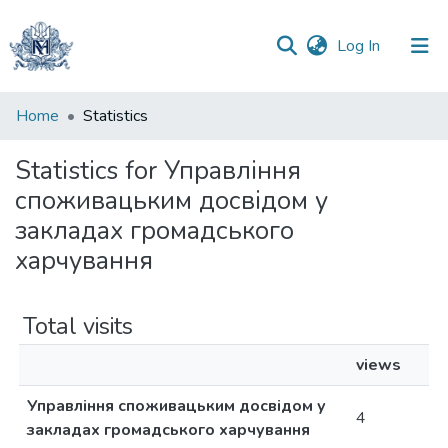
(current)
Log In
Communities
Home
Statistics
&
Collections
Statistics for Управління
споживацьким досвідом у
All of DSpace
закладах громадського
харчування
Total visits
views
Управління споживацьким досвідом у
4
закладах громадського харчування