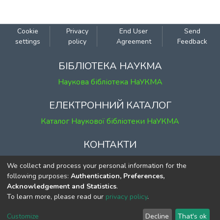
Cookie
Privacy
End User
Send
settings
policy
Agreement
Feedback
БІБЛІОТЕКА НАУКМА
Наукова бібліотека НаУКМА
ЕЛЕКТРОННИЙ КАТАЛОГ
Каталог Наукової бібліотеки НаУКМА
КОНТАКТИ
м. Київ, вул. Григорія Сковороди, 2
We collect and process your personal information for the
к. 1, к. 120
following purposes:
Authentication, Preferences,
Acknowledgement and Statistics
.
тел.
(044) 463-69-31
To learn more, please read our
privacy policy
.
ekmair@ukma.edu.ua
Customize
Decline
That's ok