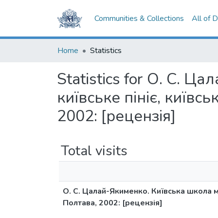
Communities & Collections
All of 
Home
Statistics
Statistics for О. С. Ц
київське пініє, київсь
2002: [рецензія]
Total visits
О. С. Цалай-Якименко. Київська школа музи
Полтава, 2002: [рецензія]