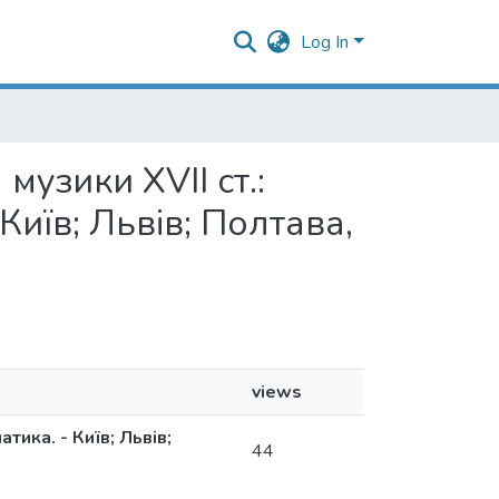
Log In
музики ХVII ст.:
 Київ; Львів; Полтава,
views
тика. - Київ; Львів;
44