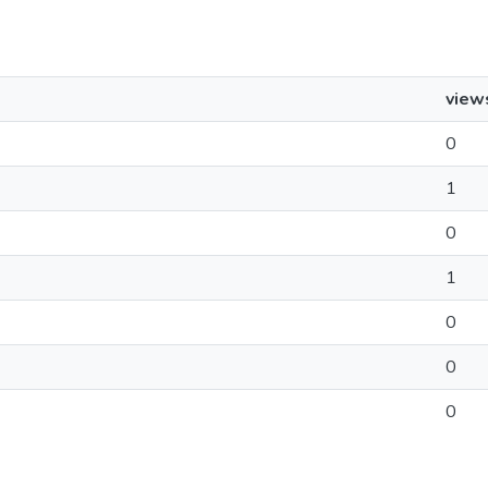
view
0
1
0
1
0
0
0