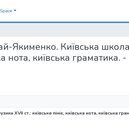
DSpace
алай-Якименко. Київська школа 
ка нота, київська граматика. -
ки ХVII ст.: київське пініє, київська нота, київська грама