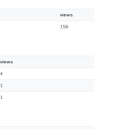
views
156
views
4
1
1