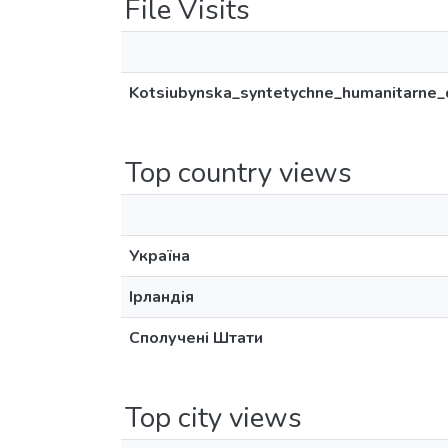
File Visits
Kotsiubynska_syntetychne_humanitarne_d
Top country views
Україна
Ірландія
Сполучені Штати
Top city views