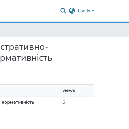
Log In
ністративно-
ормативність
views
, нормативність
6