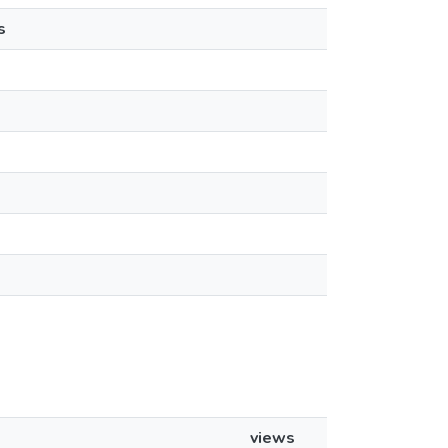
s
views