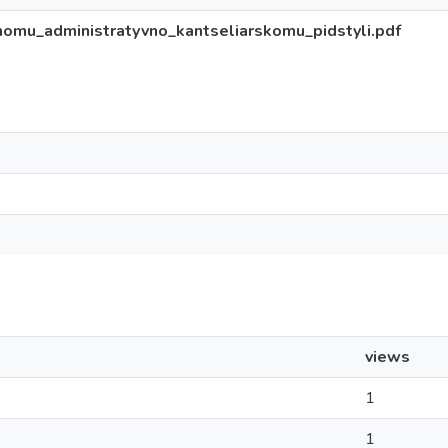
snomu_administratyvno_kantseliarskomu_pidstyli.pdf
views
1
1