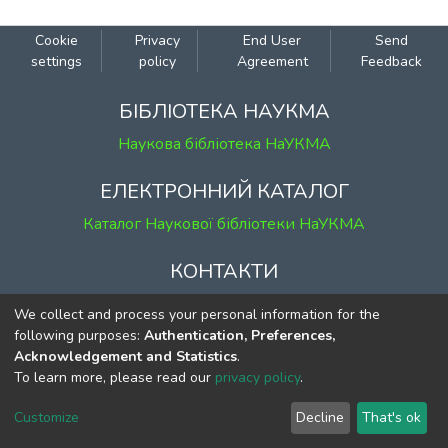
Cookie
Privacy
End User
Send
settings
policy
Agreement
Feedback
БІБЛІОТЕКА НАУКМА
Наукова бібліотека НаУКМА
ЕЛЕКТРОННИЙ КАТАЛОГ
Каталог Наукової бібліотеки НаУКМА
КОНТАКТИ
м. Київ, вул. Григорія Сковороди, 2
We collect and process your personal information for the
к. 1, к. 120
following purposes:
Authentication, Preferences,
Acknowledgement and Statistics
.
тел.
(044) 463-69-31
To learn more, please read our
privacy policy
.
ekmair@ukma.edu.ua
Customize
Decline
That's ok