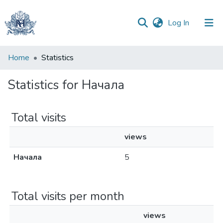
(current)
Log In
Communities
Home
Statistics
&
Collections
Statistics for Начала
All of DSpace
Total visits
views
Начала
5
Total visits per month
views