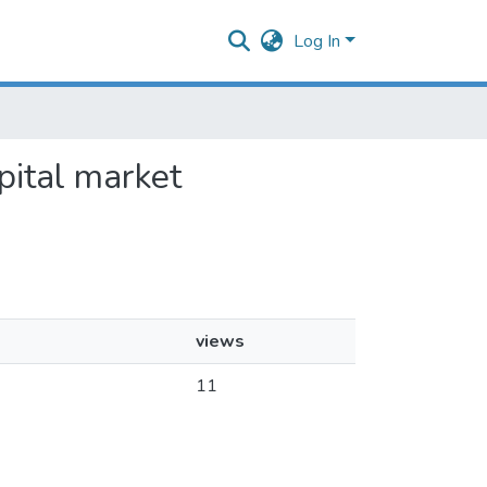
Log In
apital market
views
11