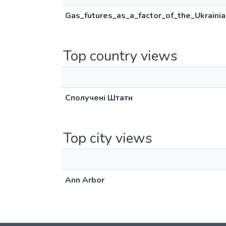
Gas_futures_as_a_factor_of_the_Ukraini
Top country views
Сполучені Штати
Top city views
Ann Arbor