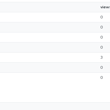
view
0
0
0
0
3
0
0