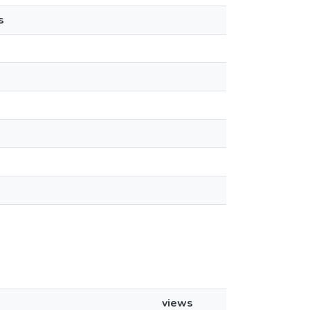
s
views