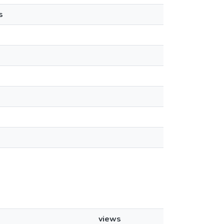
s
views