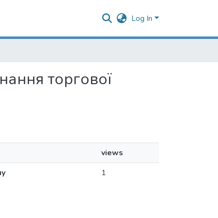
Log In
знання торгової
views
му
1