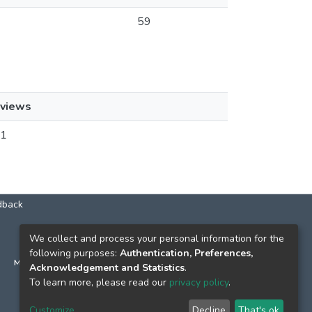
59
views
1
dback
КОНТАКТИ
We collect and process your personal information for the
following purposes:
Authentication, Preferences,
м. Київ, вул. Григорія Сковороди, 2
Acknowledgement and Statistics
.
к. 1, к. 120
To learn more, please read our
privacy policy
.
тел.
(044) 463-69-31
Customize
Decline
That's ok