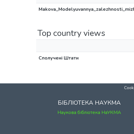
Makova_Modelyuvannya_zalezhnosti_mizh
Top country views
Сполучені Штати
Cooki
БІБЛІОТЕКА НАУКМА
Наукова бібліотека НаУКМА