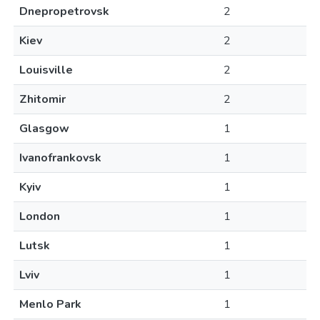
Dnepropetrovsk
2
Kiev
2
Louisville
2
Zhitomir
2
Glasgow
1
Ivanofrankovsk
1
Kyiv
1
London
1
Lutsk
1
Lviv
1
Menlo Park
1