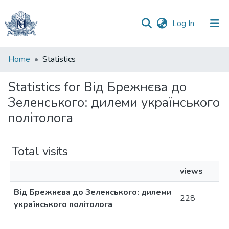
(current)
Log In
Communities
Home
Statistics
&
Collections
Statistics for Від Брежнєва до
Зеленського: дилеми українського
All of DSpace
політолога
Total visits
views
Від Брежнєва до Зеленського: дилеми
228
українського політолога