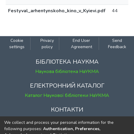
Festyval_arhentynskoho_kino_v_Kyievi.pdf
44
Cookie
Privacy
End User
Send
settings
policy
Agreement
Feedback
БІБЛІОТЕКА НАУКМА
Наукова бібліотека НаУКМА
ЕЛЕКТРОННИЙ КАТАЛОГ
Каталог Наукової бібліотеки НаУКМА
КОНТАКТИ
м. Київ, вул. Григорія Сковороди, 2
We collect and process your personal information for the
к. 1, к. 120
following purposes:
Authentication, Preferences,