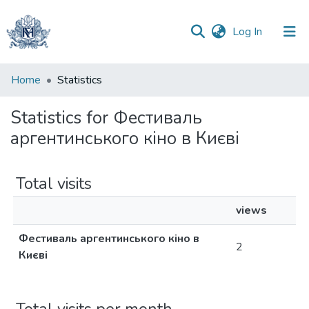
(current)
Log In
Communities
Home
Statistics
&
Collections
Statistics for Фестиваль
аргентинського кіно в Києві
All of DSpace
Total visits
views
Фестиваль аргентинського кіно в
2
Києві