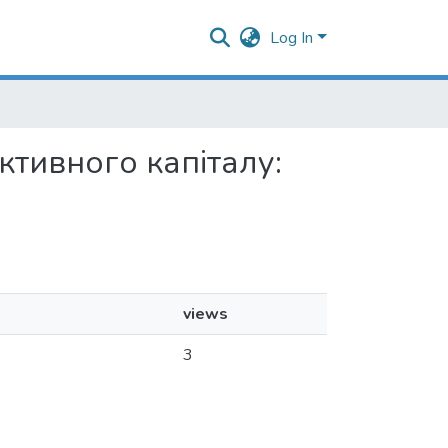
Log In
іктивного капіталу:
views
3