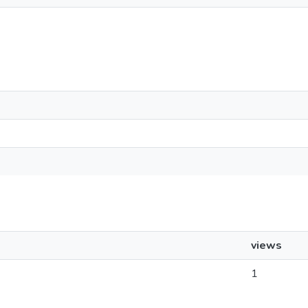
views
1