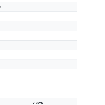
s
views