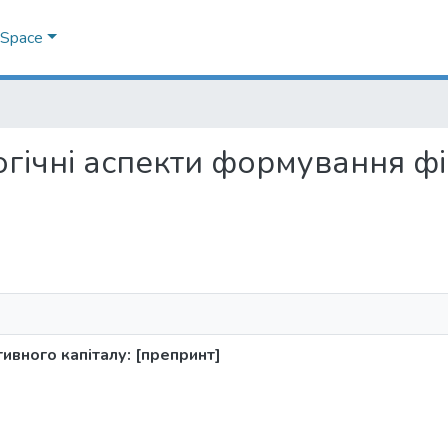
DSpace
логічні аспекти формування ф
ивного капіталу: [препринт]