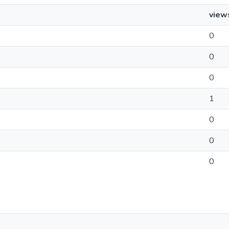
view
0
0
0
1
0
0
0