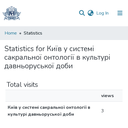
(current)
Log In
Communities
Home
Statistics
&
Collections
Statistics for Київ у системі
сакральної онтології в культурі
All of DSpace
давньоруської доби
Total visits
views
Київ у системі сакральної онтології в
3
культурі давньоруської доби