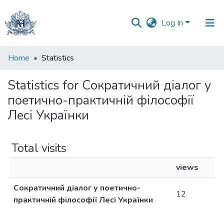
Log In
Communities
Home
Statistics
&
Collections
Statistics for Сократичний діалог у
поетично-практичній філософії
All of DSpace
Лесі Українки
Total visits
views
Сократичний діалог у поетично-
12
практичній філософії Лесі Українки