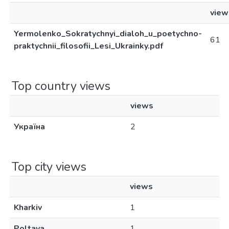
view
Yermolenko_Sokratychnyi_dialoh_u_poetychno-
61
praktychnii_filosofii_Lesi_Ukrainky.pdf
Top country views
views
Україна
2
Top city views
views
Kharkiv
1
Poltava
1