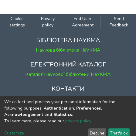
Cookie
Privacy
End User
Send
settings
policy
Agreement
Feedback
БІБЛІОТЕКА НАУКМА
Наукова бібліотека НаУКМА
ЕЛЕКТРОННИЙ КАТАЛОГ
Каталог Наукової бібліотеки НаУКМА
КОНТАКТИ
м. Київ, вул. Григорія Сковороди, 2
We collect and process your personal information for the
к. 1, к. 120
following purposes:
Authentication, Preferences,
Acknowledgement and Statistics
.
тел.
(044) 463-69-31
To learn more, please read our
privacy policy
.
ekmair@ukma.edu.ua
Customize
Decline
That's ok