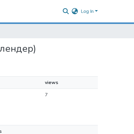
Log In
 Олендер)
views
7
s