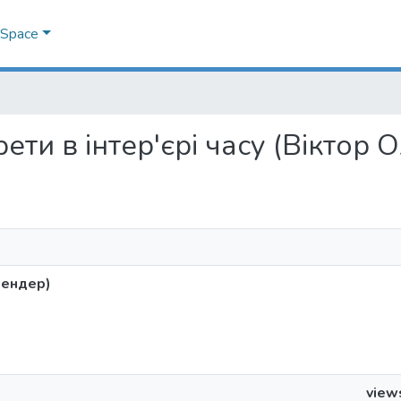
DSpace
трети в інтер'єрі часу (Віктор
лендер)
view