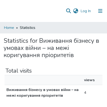
(current)
Log In
Communities
Home
Statistics
&
Collections
Statistics for Виживання бізнесу в
умовах війни – на межі
All of DSpace
коригування пріоритетів
Total visits
views
Виживання бізнесу в умовах війни – на
4
межі коригування пріоритетів