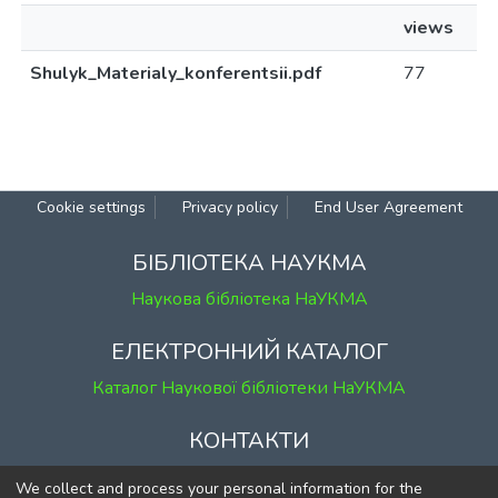
views
Shulyk_Materialy_konferentsii.pdf
77
Cookie
Privacy
End User
Send
settings
policy
Agreement
Feedback
БІБЛІОТЕКА НАУКМА
Наукова бібліотека НаУКМА
ЕЛЕКТРОННИЙ КАТАЛОГ
Каталог Наукової бібліотеки НаУКМА
КОНТАКТИ
м. Київ, вул. Григорія Сковороди, 2
We collect and process your personal information for the