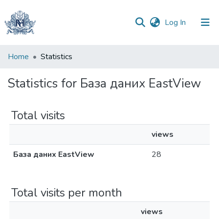
(current)
Log In
Communities
Home
Statistics
&
Collections
Statistics for База даних EastView
All of DSpace
Total visits
views
База даних EastView
28
Total visits per month
views